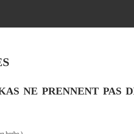
ES
AS NE PRENNENT PAS DE
n herbe
)