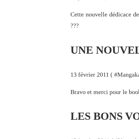
Cette nouvelle dédicace d
???
UNE NOUVEL
13 février 2011 ( #
Mangaka
Bravo et merci pour le book
LES BONS V