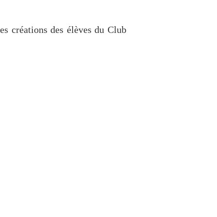
PAGES
es créations des élèves du Club
11èmes Rencontres des Cinémas
d'Europe
Album - Angels par Little
Symphonie
Album - Blogman VS Nicolin
Album - Le carton à dessins
Album - Nos amis les auteurs
Album - Prépublication : Wahl par
Clo
Album - Prépublication : Yoshi
Point par Yoshitsune
Album - Reno au pays des rêves
Album - Stéphane-Bileau