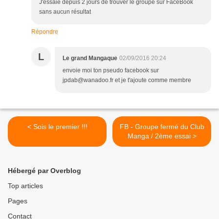
J'essaie depuis 2 jours de trouver le groupe sur FaceBook
sans aucun résultat
Répondre
L
Le grand Mangaque
02/09/2016 20:24
envoie moi ton pseudo facebook sur
jpdab@wanadoo.fr et je t'ajoute comme membre
< Sois le premier !!!
FB - Groupe fermé du Club
Manga / 2ème essai >
Hébergé par Overblog
Top articles
Pages
Contact