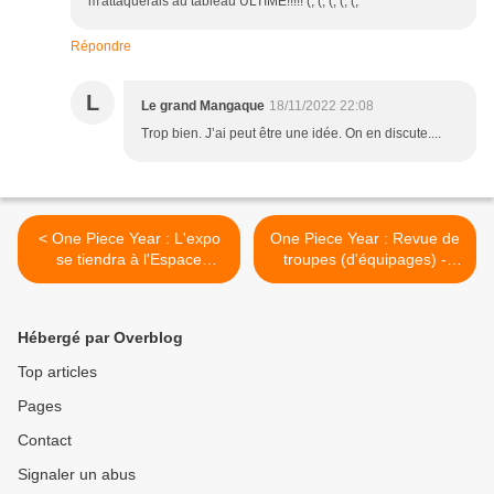
m'attaquerais au tableau ULTIME!!!!! (; (; (; (; (;
Répondre
L
Le grand Mangaque
18/11/2022 22:08
Trop bien. J’ai peut être une idée. On en discute....
< One Piece Year : L'expo
One Piece Year : Revue de
se tiendra à l'Espace
troupes (d'équipages) -
Lienhart (11/102)
13/102 >
Hébergé par Overblog
Top articles
Pages
Contact
Signaler un abus