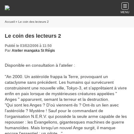
MENU
Accueil
» Le coin des lecteurs 2
Le coin des lecteurs 2
Publié le 03/02/2006 à 11:50
Par
Atelier mangaka St Régis
Disponible en consultation à l'atelier :
"An 2000. Un astéroïde frappa la Terre, provoquant un
cataclysme sans précédent. Les humains qui survécurent
construisirent une nouvelle ville, Tokyo-3, et s'apprêtaient à vivre
enfin en paix lorsque de mystérieuses créatures appelées "
Anges " apparurent, semant la terreur et la destruction.
"Qui sont les Anges ? D'où viennent-ils ? Ont-ils un lien avec
l'astéroïde ? Mystère ! Sauf pour le commandant de
l'organisation N.E.R.V. qui possède la seule arme capable de les
repousser : les Evangelions, gigantesques machines de guerre
humanoïdes. Mais lorsqu'un nouvel Ange surgit, il manque
encore l'essentiel : un pilote..."