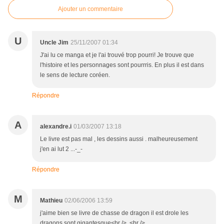
Ajouter un commentaire
U
Uncle Jim
25/11/2007 01:34
J'ai lu ce manga et je l'ai trouvé trop pourri! Je trouve que
l'histoire et les personnages sont pourrris. En plus il est dans
le sens de lecture coréen.
Répondre
A
alexandre.i
01/03/2007 13:18
Le livre est pas mal , les dessins aussi . malheureusement
j'en ai lut 2 ...-_-
Répondre
M
Mathieu
02/06/2006 13:59
j'aime bien se livre de chasse de dragon il est drole les
dragons sont gigantesque<br /> <br />