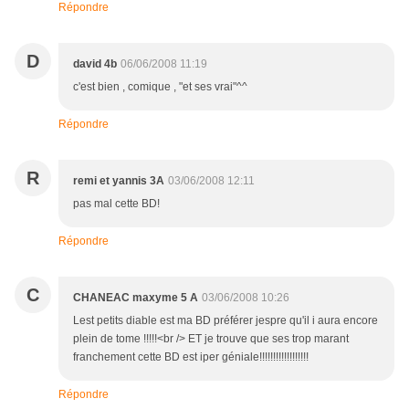
Répondre
D
david 4b
06/06/2008 11:19
c'est bien , comique , "et ses vrai"^^
Répondre
R
remi et yannis 3A
03/06/2008 12:11
pas mal cette BD!
Répondre
C
CHANEAC maxyme 5 A
03/06/2008 10:26
Lest petits diable est ma BD préférer jespre qu'il i aura encore
plein de tome !!!!!<br /> ET je trouve que ses trop marant
franchement cette BD est iper géniale!!!!!!!!!!!!!!!!!!
Répondre