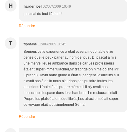
H
harder joel
02/07/2009 10:49
pas mal du tout tifaine !!!
Répondre
T
tiphaine
12/06/2009 16:45
Bonjour, cette éxpérience a était et sera inoubliable et je
pense que je peux parler au nom de tous . Dj pascal a mis
une merveilleuse ambiance dans ce car Les professeurs
étaient super (mme fulachier,Mr d'abrigeion Mme doisne Mr
Oprandi) David notre guide a était super gentil d'ailleurs si il
n'avait pas était là nous n'aurions pas pu faire toutes les
atractions.L'hotel était propre méme si il n'y avait pas
beaucoup d'espace dans les chambres. Le restaurant était
Propre les plats étaient équilibrés,Les atractions était super.
ce voyage était tout simplement Génial
Répondre