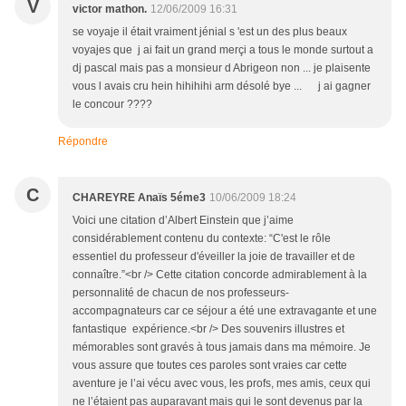
V
victor mathon.
12/06/2009 16:31
se voyaje il était vraiment jénial s 'est un des plus beaux
voyajes que j ai fait un grand merçi a tous le monde surtout a
dj pascal mais pas a monsieur d Abrigeon non ... je plaisente
vous l avais cru hein hihihihi arm désolé bye ... j ai gagner
le concour ????
Répondre
C
CHAREYRE Anaïs 5éme3
10/06/2009 18:24
Voici une citation d’Albert Einstein que j’aime
considérablement contenu du contexte: “C'est le rôle
essentiel du professeur d'éveiller la joie de travailler et de
connaître.”<br /> Cette citation concorde admirablement à la
personnalité de chacun de nos professeurs-
accompagnateurs car ce séjour a été une extravagante et une
fantastique expérience.<br /> Des souvenirs illustres et
mémorables sont gravés à tous jamais dans ma mémoire. Je
vous assure que toutes ces paroles sont vraies car cette
aventure je l’ai vécu avec vous, les profs, mes amis, ceux qui
ne l’étaient pas auparavant mais qui le sont devenus par la