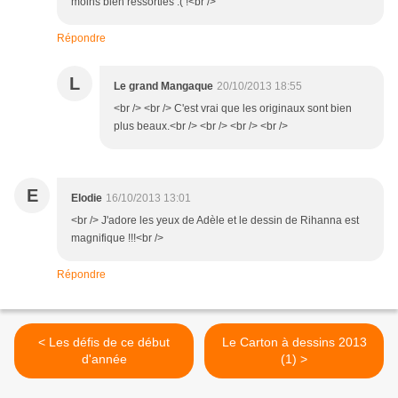
moins bien ressorties :( !<br />
Répondre
L
Le grand Mangaque
20/10/2013 18:55
<br /> <br /> C'est vrai que les originaux sont bien
plus beaux.<br /> <br /> <br /> <br />
E
Elodie
16/10/2013 13:01
<br /> J'adore les yeux de Adèle et le dessin de Rihanna est
magnifique !!!<br />
Répondre
< Les défis de ce début
Le Carton à dessins 2013
d'année
(1) >