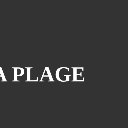
Le Coin Des Lecteurs
(41)
Zerriouh
(41)
Mystère
(41)
La Case De L'autre Tome
(38)
Festi West Country
(36)
One Piece Year
(35)
Dédicaces
(34)
A PLAGE
Olivier Ferra
(34)
Parcours Images
(33)
Soutenez Jan
(33)
Génération Manga
(31)
A La Maison
(30)
Blogman
(28)
Reno Lemaire
(28)
Culture & Loisirs (dédicaces)
(27)