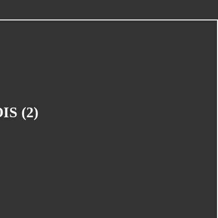
CATÉGORIES
Concours
(145)
S (2)
La Vie Du Club
(135)
Mangaka En Herbe
(125)
Le Carton À Dessins
(95)
Cinéma
(87)
Carrefour Du 9ème Art Et De L'image
(75)
En Bref
(44)
Espace Temps
(41)