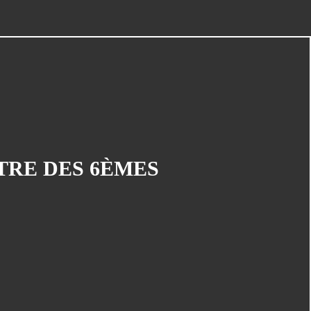
EXPO)
LES CONCOURS EN COURS
Links
Nos partenaires
PORTES OUVERTES (Samedi 17
mai)
Soutenez Jan : on passe aux acts
Souvenirs d'une dédicace :
TRE DES 6ÈMES
19/10/2008 (Espace Temps)
Souvenirs d'une dédicace : 27/09/08
Triptyque Parcours Images
UN APRES MIDI MANGA