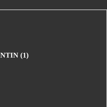
CATÉGORIES
Concours
(145)
NTIN (1)
La Vie Du Club
(135)
Mangaka En Herbe
(125)
Le Carton À Dessins
(95)
Cinéma
(87)
Carrefour Du 9ème Art Et De L'image
(75)
En Bref
(44)
Espace Temps
(41)