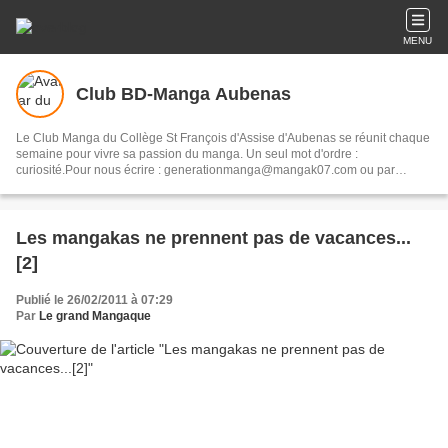
MENU
Club BD-Manga Aubenas
Le Club Manga du Collège St François d'Assise d'Aubenas se réunit chaque
semaine pour vivre sa passion du manga. Un seul mot d'ordre :
curiosité.Pour nous écrire : generationmanga@mangak07.com ou par
courrier à : Club Manga / Collège St François d'Assise BP 83 07203
Aubenas
Les mangakas ne prennent pas de vacances...
[2]
Publié le 26/02/2011 à 07:29
Par
Le grand Mangaque