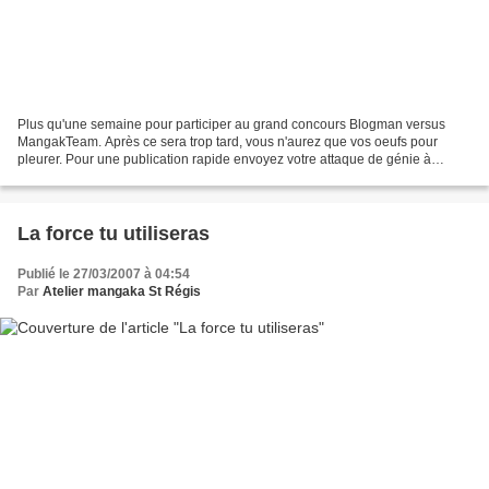
Plus qu'une semaine pour participer au grand concours Blogman versus
MangakTeam. Après ce sera trop tard, vous n'aurez que vos oeufs pour
pleurer. Pour une publication rapide envoyez votre attaque de génie à
jpdab@wanadoo.fr . Les artistes publiés auront...
La force tu utiliseras
Publié le 27/03/2007 à 04:54
Par
Atelier mangaka St Régis