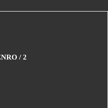
Piège À Com
(10)
20th Century Boys
(9)
Semaine Des Talents
(9)
Dédi-Festival
(8)
Prépublication
(8)
Musiques
(7)
Convention
(5)
NRO / 2
Folktales
(5)
Le Dessin Du Mois
(5)
Partenariat Le Navire
(5)
Refondation
(5)
48hbd
(4)