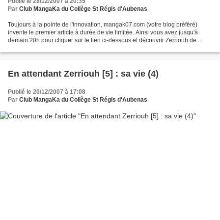
Publié le 28/12/2007 à 20:35
Par
Club MangaKa du Collège St Régis d'Aubenas
Toujours à la pointe de l'innovation, mangak07.com (votre blog préféré)
invente le premier article à durée de vie limitée. Ainsi vous avez jusqu'à
demain 20h pour cliquer sur le lien ci-dessous et découvrir Zerriouh de
passage sur France 3 : http://jt.france3.fr/regions/popup.php?
id=l69a_locale...
En attendant Zerriouh [5] : sa vie (4)
Publié le 20/12/2007 à 17:08
Par
Club MangaKa du Collège St Régis d'Aubenas