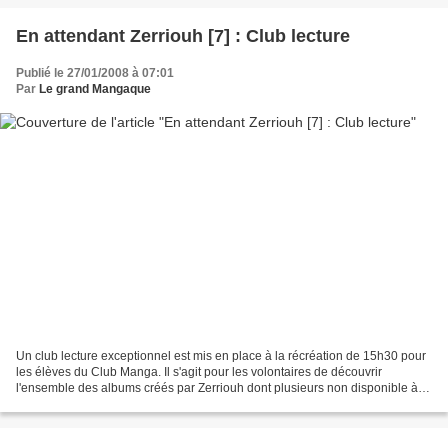
En attendant Zerriouh [7] : Club lecture
Publié le 27/01/2008 à 07:01
Par
Le grand Mangaque
Un club lecture exceptionnel est mis en place à la récréation de 15h30 pour
les élèves du Club Manga. Il s'agit pour les volontaires de découvrir
l'ensemble des albums créés par Zerriouh dont plusieurs non disponible à la
vente (Eloims / Les poussières...