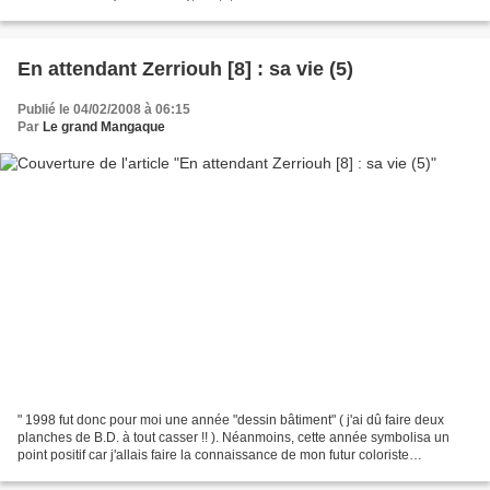
Janvier 2001 - Nucléa - " Eloïms -...
En attendant Zerriouh [8] : sa vie (5)
Publié le 04/02/2008 à 06:15
Par
Le grand Mangaque
" 1998 fut donc pour moi une année "dessin bâtiment" ( j'ai dû faire deux
planches de B.D. à tout casser !! ). Néanmoins, cette année symbolisa un
point positif car j'allais faire la connaissance de mon futur coloriste
Emmanuel Pinchon avec qui j'allais...