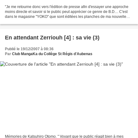
"Je me retourne donc vers l'édition de presse afin d'essayer une approche
moins directe et savoir si le public peut apprécier ce genre de B.D.... C'est
dans le magasine "YOKO" que sont éditées les planches de ma nouvelle
série "METRO-CITY 2097", l'objectif...
En attendant Zerriouh [4] : sa vie (3)
Publié le 19/12/2007 à 08:36
Par
Club MangaKa du Collège St Régis d'Aubenas
Mémories de Katsuhiro Otomo. " Voyant que le public réagit bien à mes