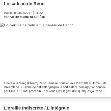
Le cadeau de Reno
Publié le 03/04/2007 à 11:22
Par
Atelier mangaka St Régis
Fidèle à la MangakTeam, Reno Lemaire nous envoie 2 extraits du tome 3 de
Dreamland . Histoire de patienter jusqu'à la sortie de "Chemin(s)" annoncée
par Pika le 16 mai prochain. Et si vous êtes sages, d'ici quelques jours ce
sera une planche inédite et...
L'oreille Indiscrète / L'intégrale