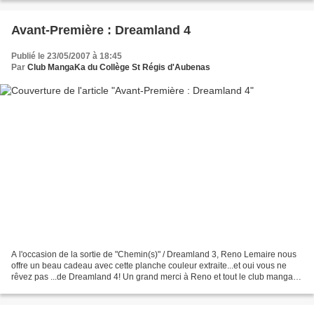
Avant-Première : Dreamland 4
Publié le 23/05/2007 à 18:45
Par
Club MangaKa du Collège St Régis d'Aubenas
A l'occasion de la sortie de "Chemin(s)" / Dreamland 3, Reno Lemaire nous
offre un beau cadeau avec cette planche couleur extraite...et oui vous ne
rêvez pas ...de Dreamland 4! Un grand merci à Reno et tout le club manga
lui donne rendez-vous du 14 au...