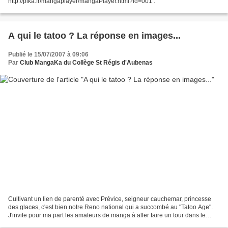
http://pika.fr/mangaplayer/mangaPlayer.html?id=001 .
A qui le tatoo ? La réponse en images...
Publié le 15/07/2007 à 09:06
Par
Club MangaKa du Collège St Régis d'Aubenas
Cultivant un lien de parenté avec Prévice, seigneur cauchemar, princesse
des glaces, c'est bien notre Reno national qui a succombé au "Tatoo Age".
J'invite pour ma part les amateurs de manga à aller faire un tour dans le
tome 15 de "20th Century Boys"...