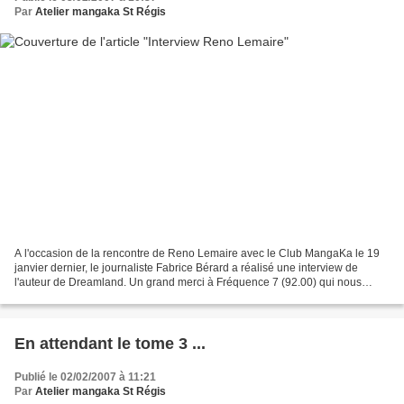
Par
Atelier mangaka St Régis
A l'occasion de la rencontre de Reno Lemaire avec le Club MangaKa le 19
janvier dernier, le journaliste Fabrice Bérard a réalisé une interview de
l'auteur de Dreamland. Un grand merci à Fréquence 7 (92.00) qui nous
permet de reproduire ce document. http://ddata.over-
blog.com/xxxyyy/0/23/87/09/interview-reno-lemaire.wma...
En attendant le tome 3 ...
Publié le 02/02/2007 à 11:21
Par
Atelier mangaka St Régis