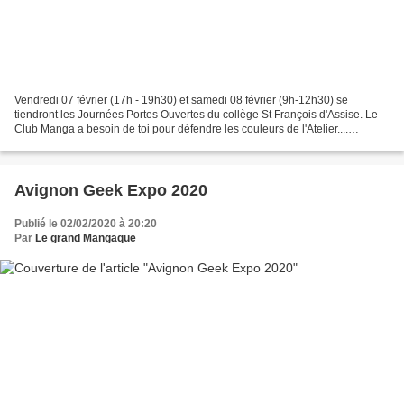
Vendredi 07 février (17h - 19h30) et samedi 08 février (9h-12h30) se
tiendront les Journées Portes Ouvertes du collège St François d'Assise. Le
Club Manga a besoin de toi pour défendre les couleurs de l'Atelier....
N'oublie pas de venir avec tes dessins...
Avignon Geek Expo 2020
Publié le 02/02/2020 à 20:20
Par
Le grand Mangaque