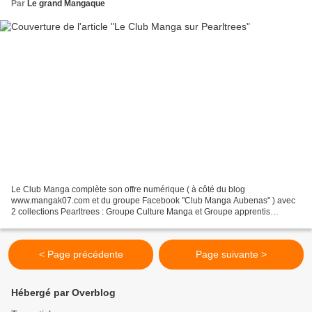
Par
Le grand Mangaque
Le Club Manga complète son offre numérique ( à côté du blog
www.mangak07.com et du groupe Facebook "Club Manga Aubenas" ) avec
2 collections Pearltrees : Groupe Culture Manga et Groupe apprentis
mangaka. Ainsi le Grand Mangaque espère faire vivre le Club...
< Page précédente
Page suivante >
Hébergé par Overblog