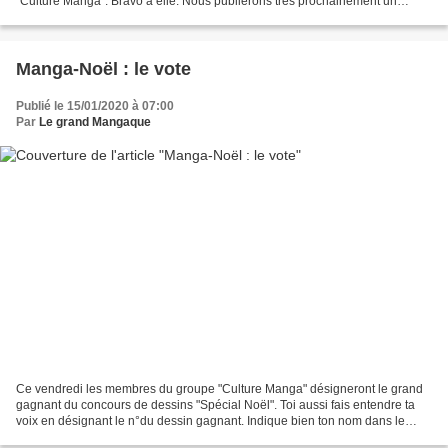
"Culture Manga". Bravo à elle. Nous publierons très prochainement un
article pour montrer toute l'étendue de son...
Manga-Noël : le vote
Publié le 15/01/2020 à 07:00
Par
Le grand Mangaque
Ce vendredi les membres du groupe "Culture Manga" désigneront le grand
gagnant du concours de dessins "Spécial Noël". Toi aussi fais entendre ta
voix en désignant le n°du dessin gagnant. Indique bien ton nom dans le
commentaire afin de valider ton vote....