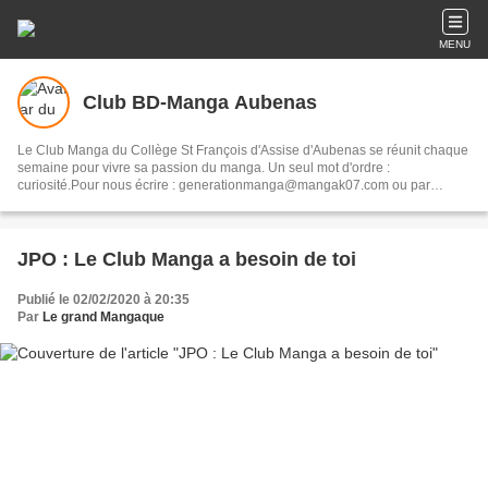
MENU
Club BD-Manga Aubenas
Le Club Manga du Collège St François d'Assise d'Aubenas se réunit chaque
semaine pour vivre sa passion du manga. Un seul mot d'ordre :
curiosité.Pour nous écrire : generationmanga@mangak07.com ou par
courrier à : Club Manga / Collège St François d'Assise BP 83 07203
Aubenas
JPO : Le Club Manga a besoin de toi
Publié le 02/02/2020 à 20:35
Par
Le grand Mangaque